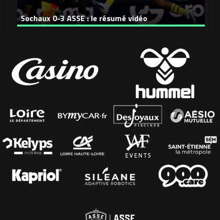
L
Sochaux 0-3 ASSE : le résumé vidéo
p