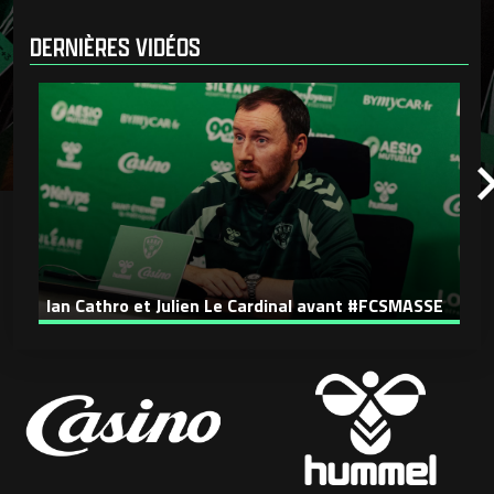
DERNIÈRES VIDÉOS
Ian Cathro et Julien Le Cardinal avant #FCSMASSE
D