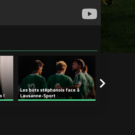
Entraînement, p
Les buts stéphanois face à
Une journée en
o !
Lausanne-Sport
Cardona