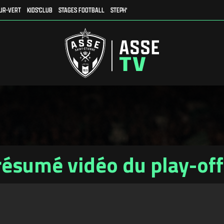
UR-VERT
KIDS'CLUB
STAGES FOOTBALL
STEPH'
résumé vidéo du play-off