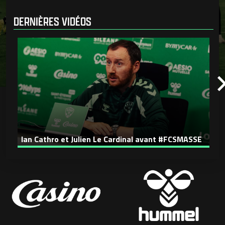
DERNIÈRES VIDÉOS
Ian Cathro et Julien Le Cardinal avant #FCSMASSE
D