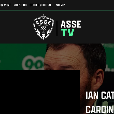
UR-VERT
KIDS'CLUB
STAGES FOOTBALL
STEPH'
IAN CA
CARDIN