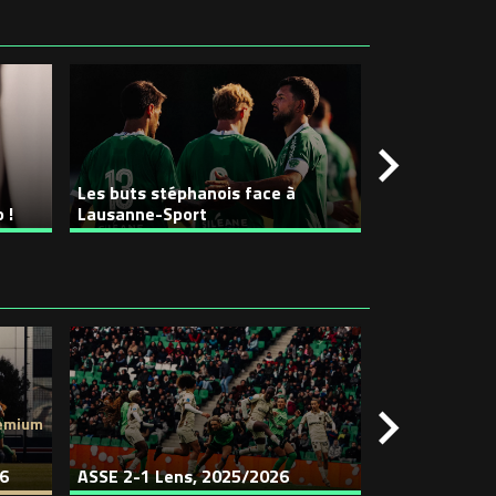
Les buts stéphanois face à
Le déplaceme
 !
Lausanne-Sport
l’intérieur !
remium
26
ASSE 2-1 Lens, 2025/2026
ASSE 0-3 Par