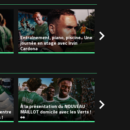
Entraînement, piano, piscine.. Une
journée en stage avec Irvin
Avec Aron Cs
Cardona
signature à s
À la présentation du NOUVEAU
 entre
MAILLOT domicile avec les Verts !
Découvrez le
 !
👀
NOUVEAU n°10