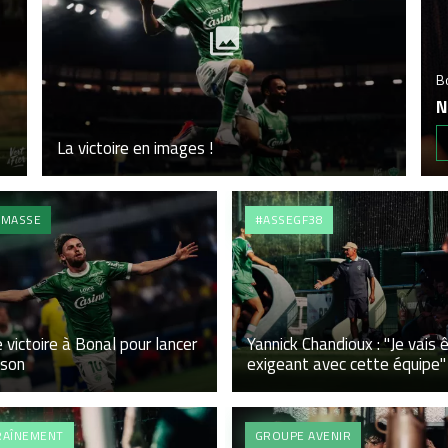
B
N
La victoire en images !
SMASSE
#ASSEGF38
 victoire à Bonal pour lancer
Yannick Chandioux : "Je vais 
ison
exigeant avec cette équipe"
RAÎNEMENT
GROUPE AVENIR