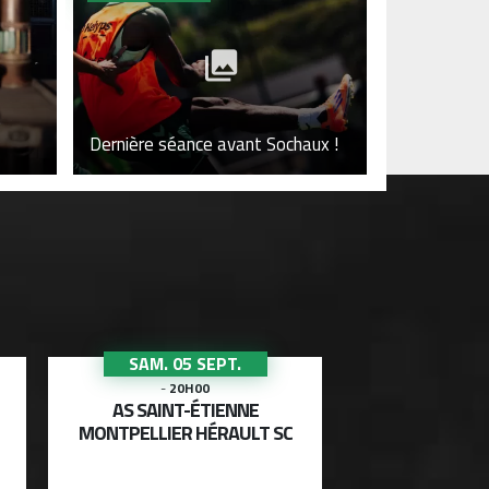
e
Dernière séance avant Sochaux !
SAM. 05 SEPT.
SAM. 12
-
20H00
-
20
AS SAINT-ÉTIENNE
USL DUN
MONTPELLIER HÉRAULT SC
AS SAINT