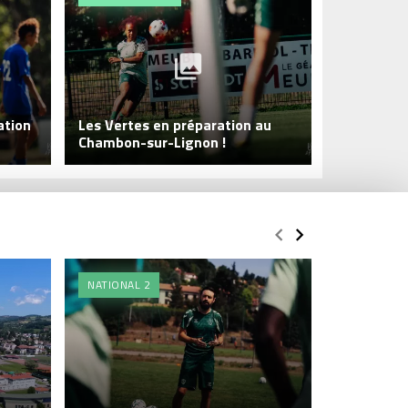
ation
Les Vertes en préparation au
Yannick Ch
Chambon-sur-Lignon !
pas s'arrêt
NATIONAL 2
FORMATIO