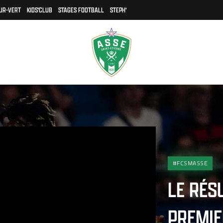
UR-VERT
KIDS'CLUB
STAGES FOOTBALL
STEPH'
#FCSMASSE
LE RÉS
PREMIE