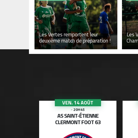
Les Vertes remportent leur
Les V
deuxième match de préparation !
Cham
AOÛT
VEN. 14 AOÛT
-
20H45
-
20H45
NTBÉLIARD
AS SAINT-ÉTIENNE
TIENNE
CLERMONT FOOT 63