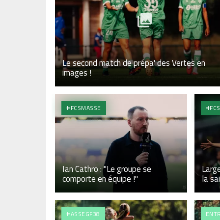
Le second match de prépa' des Vertes en
images !
#FCSMASSE
#FC
Ian Cathro : "Le groupe se
Large
comporte en équipe !"
la sa
#ASSEGF38
ENT