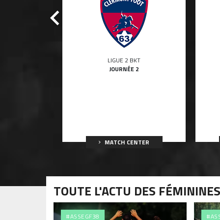
BKT
LIGUE 2 BKT
 1
JOURNÉE 2
3
ENTER
MATCH CENTER
TOUTE L'ACTU DES FÉMININES
#ASSEGF38
#AS