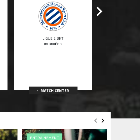
LIGUE 2 BKT
LIGUE 
JOURNÉE 5
JOURN
MATCH CENTER
MATCH 
ENTRAÎNEMENT
#MFCASSE