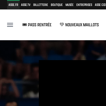
ASSE.FR
ASSE.TV
BILLETTERIE
BOUTIQUE
MUSÉE
ENTREPRISES
ASSE CŒ
🎟️ PASS RENTRÉE
💚 NOUVEAUX MAILLOTS