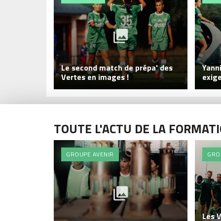
Le second match de prépa' des
Yanni
Vertes en images !
exig
TOUTE L'ACTU DE LA FORMATIO
GROUPE AVENIR
GRO
Les V