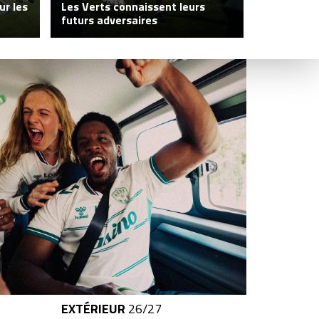
ur les
Les Verts connaissent leurs
L'organig
futurs adversaires
Centre de
EXTÉRIEUR
26/27