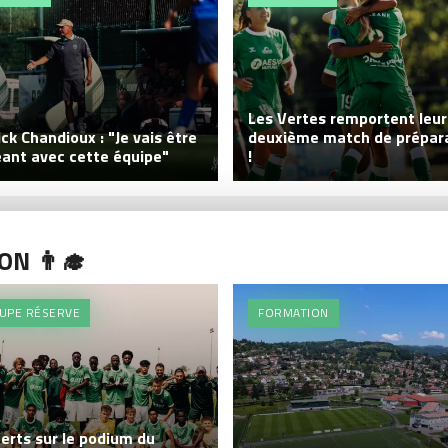
Les Vertes remportent leur
ck Chandioux : "Je vais être
deuxième match de prépar
eant avec cette équipe"
!
N 👨‍🎓
UPE RÉSERVE
FORMATION
erts sur le podium du