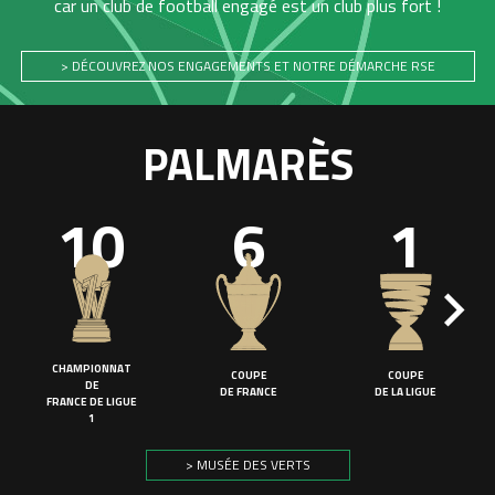
car un club de football engagé est un club plus fort !
> DÉCOUVREZ NOS ENGAGEMENTS ET NOTRE DÉMARCHE RSE
PALMARÈS
10
6
1
CHAMPIONNAT
COUPE
COUPE
DE
DE FRANCE
DE LA LIGUE
FRANCE DE LIGUE
1
> MUSÉE DES VERTS