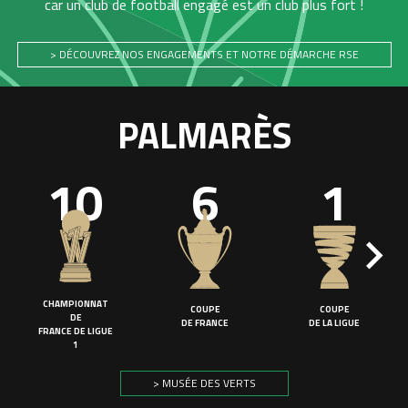
car un club de football engagé est un club plus fort !
> DÉCOUVREZ NOS ENGAGEMENTS ET NOTRE DÉMARCHE RSE
PALMARÈS
10
6
1
CHAMPIONNAT
COUPE
COUPE
DE
DE FRANCE
DE LA LIGUE
FRANCE DE LIGUE
1
> MUSÉE DES VERTS