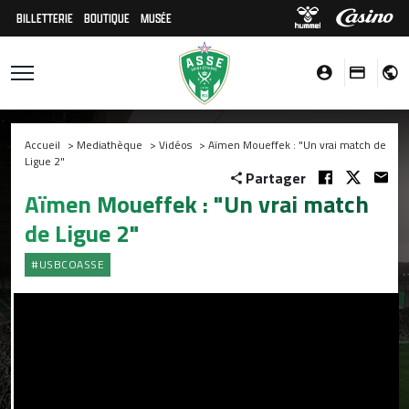
BILLETTERIE
BOUTIQUE
MUSÉE
Accueil
>
Mediathèque
>
Vidéos
>
Aïmen Moueffek : "Un vrai match de
Ligue 2"
Partager
Aïmen Moueffek : "Un vrai match
de Ligue 2"
#USBCOASSE