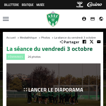
BILLETTERIE
BOUTIQUE
MUSÉE
Accueil
>
Mediathèque
>
Photos
>
La séance du vendredi 3 octobre
Partager
La séance du vendredi 3 octobre
FÉMININES
26 photos
LANCER LE DIAPORAMA