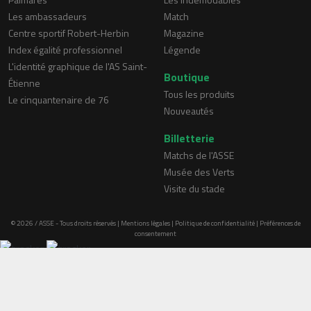
Les ambassadeurs
Match
Centre sportif Robert-Herbin
Magazine
Index égalité professionnel
Légende
L'identité graphique de l'AS Saint-
Boutique
Étienne
Tous les produits
Le cinquantenaire de 76
Nouveautés
Billetterie
Matchs de l'ASSE
Musée des Verts
Visite du stade
© 2026 / ASSE - Tous droits réservés |
Mentions légales
|
Politique de confidentialité
|
Préférences de
consentement