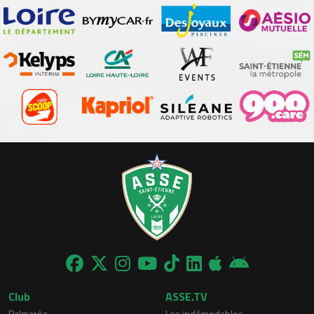
Club
ASSE.TV
Palmarès
Les indémodables