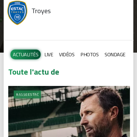
Troyes
ACTUALITÉS
LIVE
VIDÉOS
PHOTOS
SONDAGE
Toute l'actu de
#ASSEESTAC