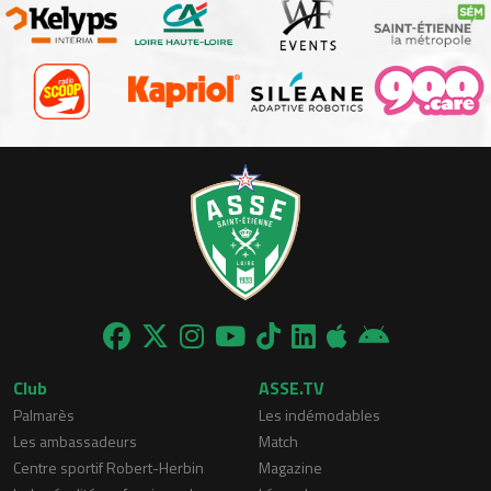
Club
ASSE.TV
Palmarès
Les indémodables
Les ambassadeurs
Match
Centre sportif Robert-Herbin
Magazine