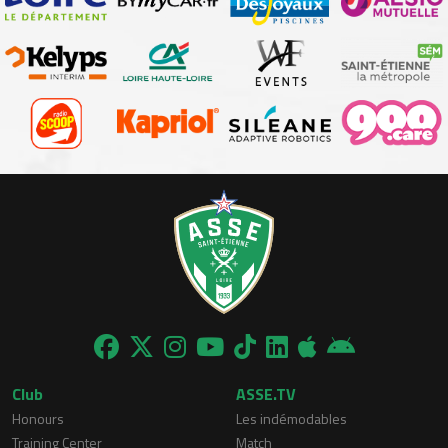
Club
ASSE.TV
Honours
Les indémodables
Training Center
Match