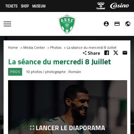
TICKETS
SHOP
MUSEUM
Home
>
Media Center
>
Photos
>
La séance du mercredi 8 Juillet
Share
La séance du mercredi 8 Juillet
PROS
10 photos / photographe : Romain
LANCER LE DIAPORAMA