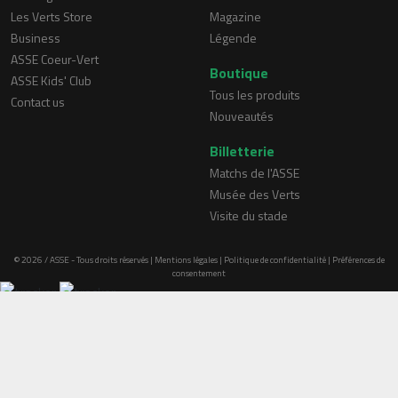
Les Verts Store
Magazine
Business
Légende
ASSE Coeur-Vert
Boutique
ASSE Kids' Club
Tous les produits
Contact us
Nouveautés
Billetterie
Matchs de l'ASSE
Musée des Verts
Visite du stade
© 2026 / ASSE - Tous droits réservés |
Mentions légales
|
Politique de confidentialité
|
Préférences de
consentement