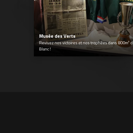
Musée des Verts
Revivez nos victoires et nos trophées dans 800m² déd
Blanc !