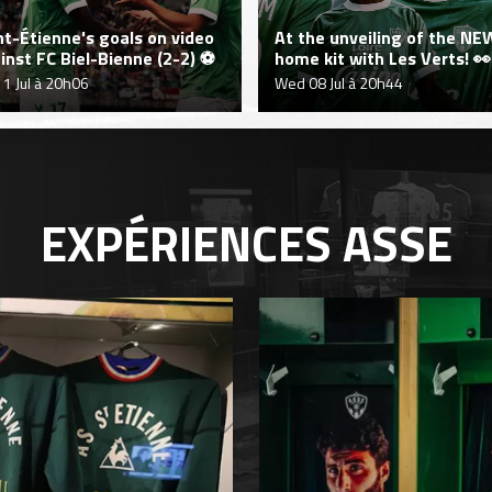
nt-Étienne's goals on video
At the unveiling of the NE
inst FC Biel-Bienne (2-2) ⚽
home kit with Les Verts! 👀
11 Jul à 20h06
Wed 08 Jul à 20h44
EXPÉRIENCES
ASSE