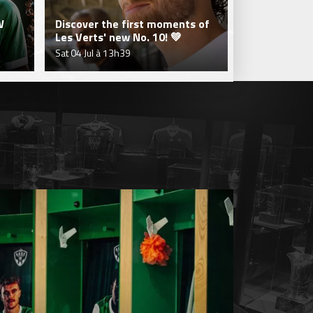
W
Discover the first moments of
Jakob Breum'
Les Verts' new No. 10! 💚
Green.
Sat 04 Jul à 13h39
Fri 03 Jul à 20