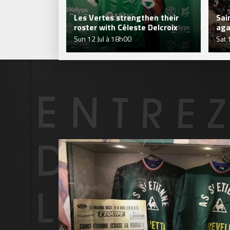
Les Vertes strengthen their
Sai
roster with Céleste Delcroix
aga
Sun 12 Jul à 18h00
Sat 