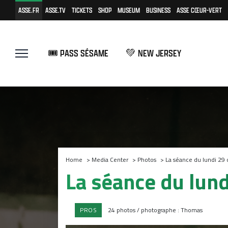
ASSE.FR
ASSE.TV
TICKETS
SHOP
MUSEUM
BUSINESS
ASSE CŒUR-VERT
🎟️ PASS SÉSAME
💚 NEW JERSEY
Home
>
Media Center
>
Photos
>
La séance du lundi 29 
La séance du lund
PROS
24 photos / photographe : Thomas