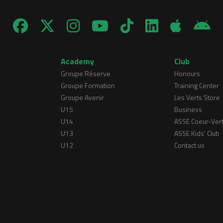
Academy
Club
Groupe Réserve
Honours
Groupe Formation
Training Center
Groupe Avenir
Les Verts Store
U15
Business
U14
ASSE Coeur-Ver
U13
ASSE Kids' Club
U12
Contact us