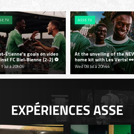
SE.TV
ASSE.TV
nt-Étienne's goals on video
At the unveiling of the NE
inst FC Biel-Bienne (2-2) ⚽
home kit with Les Verts! 👀
11 Jul à 20h06
Wed 08 Jul à 20h44
EXPÉRIENCES
ASSE