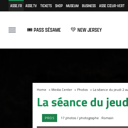
ASSE.FR
ASSE.TV
TICKETS
SHOP
MUSEUM
BUSINESS
ASSE CŒUR-VERT
🎟️ PASS SÉSAME
💚 NEW JERSEY
Home
>
Media Center
>
Photos
>
La séance du jeudi 2 av
La séance du jeudi
PROS
17 photos / photographe : Romain