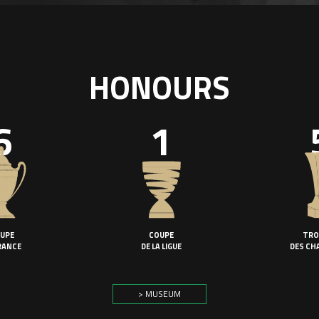
HONOURS
6
1
UPE
COUPE
TRO
RANCE
DE LA LIGUE
DES CH
> MUSEUM