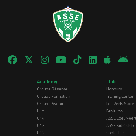
Academy
Club
Groupe Réserve
Honours
Groupe Formation
Training Center
Groupe Avenir
Les Verts Store
U15
Business
U14
ASSE Coeur-Ver
U13
ASSE Kids' Club
U12
Contact us