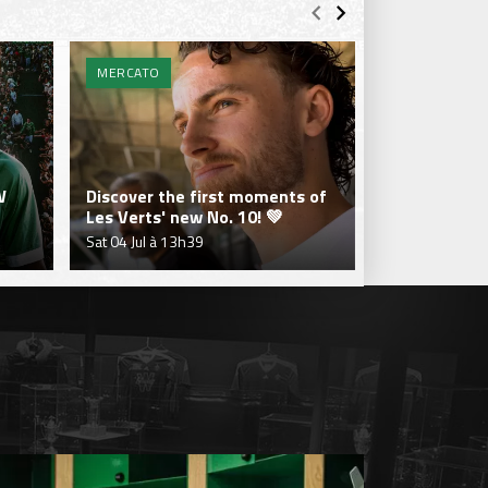
MERCATO
MERCATO
W
Discover the first moments of
Jakob Breum'
Les Verts' new No. 10! 💚
Green.
Sat 04 Jul à 13h39
Fri 03 Jul à 20