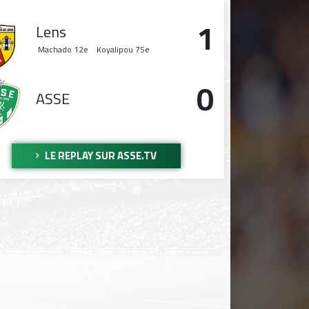
1
Lens
Machado
12e
Koyalipou
75e
0
ASSE
LE REPLAY SUR ASSE.TV