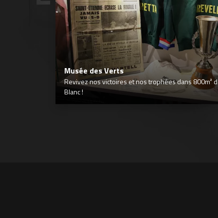
Musée des Verts
Revivez nos victoires et nos trophées dans 800m² déd
Blanc !