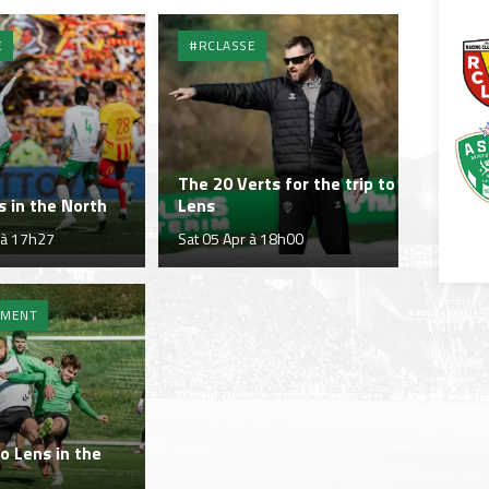
E
#RCLASSE
The 20 Verts for the trip to
s in the North
Lens
 à 17h27
Sat 05 Apr à 18h00
EMENT
to Lens in the