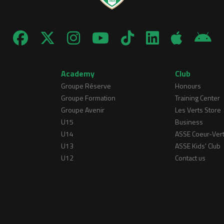
Academy
Club
Groupe Réserve
Honours
Groupe Formation
Training Center
Groupe Avenir
Les Verts Store
U15
Business
U14
ASSE Coeur-Ver
U13
ASSE Kids' Club
U12
Contact us