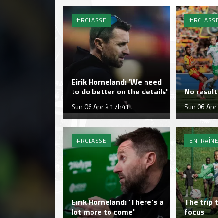
#RCLASSE
#RCLASS
Eirik Horneland: ‘We need
to do better on the details'
No result
Sun 06 Apr à 17h41
Sun 06 Apr
#RCLASSE
ENTRAÎN
Eirik Horneland: ‘There's a
The trip 
lot more to come'
focus