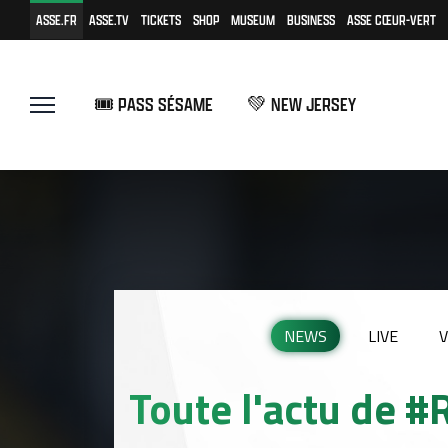
ASSE.FR
ASSE.TV
TICKETS
SHOP
MUSEUM
BUSINESS
ASSE CŒUR-VERT
🎟️ PASS SÉSAME
💚 NEW JERSEY
NEWS
LIVE
V
Toute l'actu de 