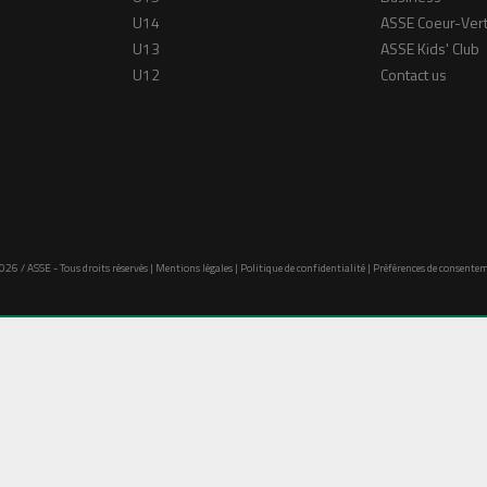
U14
ASSE Coeur-Ver
U13
ASSE Kids' Club
U12
Contact us
026 / ASSE - Tous droits réservés |
Mentions légales
|
Politique de confidentialité
|
Préférences de consente