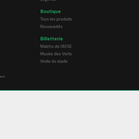
t
Boutique
Tous les produits
Nouveautés
Billetterie
Matchs de l'ASSE
Musée des Verts
Visite du stade
ment