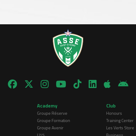
Academy
Club
Groupe Réserve
Honours
Groupe Formation
Training Center
Groupe Avenir
Les Verts Store
U15
Business