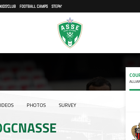
KIDS'CLUB
FOOTBALL CAMPS
STEPH'
COUP
ALLIA
IDEOS
PHOTOS
SURVEY
 #OGCNASSE