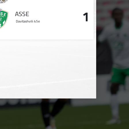
1
ASSE
Davitashvili
45e