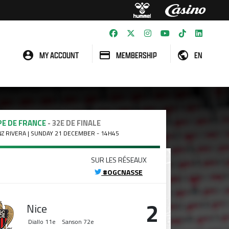
MY ACCOUNT
MEMBERSHIP
EN
E DE FRANCE
- 32E DE FINALE
NZ RIVERA | SUNDAY 21 DECEMBER - 14H45
SUR LES RÉSEAUX
#OGCNASSE
2
Nice
Diallo
11e
Sanson
72e