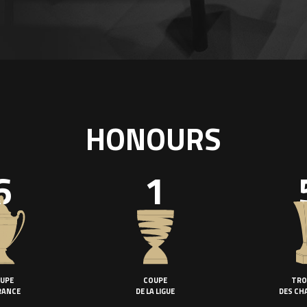
HONOURS
6
1
UPE
COUPE
TRO
RANCE
DE LA LIGUE
DES CH