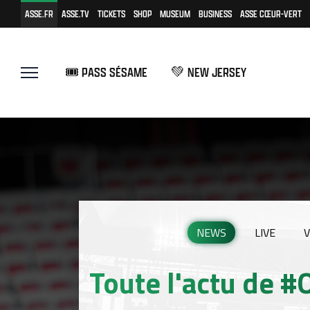
ASSE.FR
ASSE.TV
TICKETS
SHOP
MUSEUM
BUSINESS
ASSE CŒUR-VERT
🎟️ PASS SÉSAME
💚 NEW JERSEY
NEWS
LIVE
V
Toute l'actu de