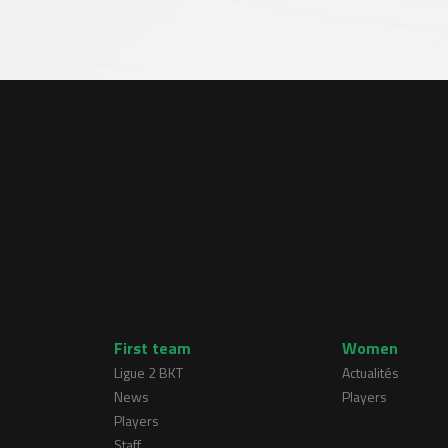
First team
Women
Ligue 2 BKT
Actualités
News
Players
Players
Staff