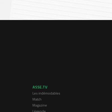
ASSE.TV
Les indémodables
Match
Magazine
Légende