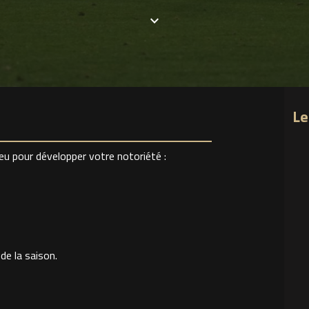
keyboard_arrow_down
Le
jeu pour développer votre notoriété :
e la saison.